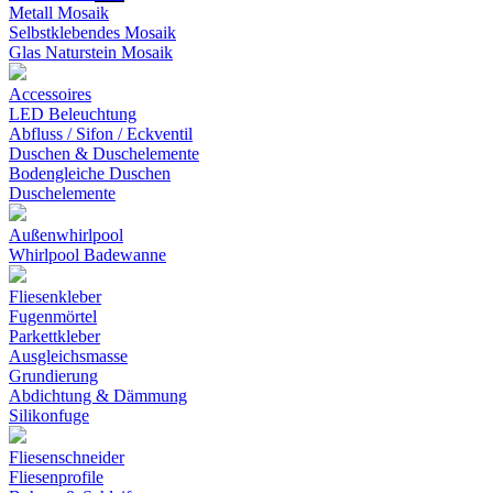
Metall Mosaik
Selbstklebendes Mosaik
Glas Naturstein Mosaik
Accessoires
LED Beleuchtung
Abfluss / Sifon / Eckventil
Duschen & Duschelemente
Bodengleiche Duschen
Duschelemente
Außenwhirlpool
Whirlpool Badewanne
Fliesenkleber
Fugenmörtel
Parkettkleber
Ausgleichsmasse
Grundierung
Abdichtung & Dämmung
Silikonfuge
Fliesenschneider
Fliesenprofile