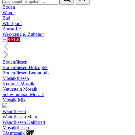
Boden
Wand
Bad
Whirlpool
Baustoffe
Werkzeug & Zubehör
%
SALE
Bodenfliesen
Bodenfliesen Holzoptik
Bodenfliesen Betonoptik
Mosaikfliesen
Keramik Mosaik
Naturstein Mosaik
Schwimmbad Mosaik
Mosaik Mix
Wandfliesen
Wandfliesen Metro
Wandfliesen Kalibriert
Mosaikfliesen
Glasmosaik
Neu