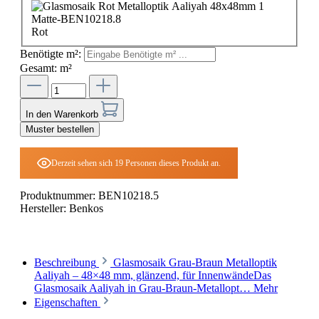
Rot
Benötigte m²:
Gesamt:
m²
In den Warenkorb
Muster bestellen
Derzeit sehen sich 19 Personen dieses Produkt an.
Produktnummer:
BEN10218.5
Hersteller:
Benkos
Beschreibung
Glasmosaik Grau-Braun Metalloptik
Aaliyah – 48×48 mm, glänzend, für InnenwändeDas
Glasmosaik Aaliyah in Grau-Braun-Metallopt…
Mehr
Eigenschaften