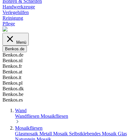
Bohren & Schleifen
Handwerkzeuge
Verlegehilfen
Reinigung
Pflege
Menü
Benkos.de
Benkos.de
Benkos.nl
Benkos.fr
Benkos.at
Benkos.it
Benkos.pl
Benkos.dk
Benkos.be
Benkos.es
Wand
Wandfliesen
Mosaikfliesen
Mosaikfliesen
Glasmosaik
Metall Mosaik
Selbstklebendes Mosaik
Glas
Naturstein Mosaik