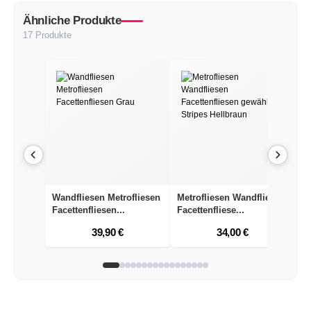
Ähnliche Produkte
17 Produkte
Wandfliesen Metrofliesen
Metrofliesen Wandfliesen
W
Facettenfliesen...
Facettenfliese...
Fl
39,90 €
34,00 €