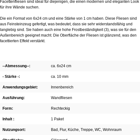
Facettenfliesen sind ideal für diejenigen, die einen modernen und eleganten Look
für ihre Wände suchen.
Die ein Format von 6x24 cm und eine Stärke von 1 cm haben. Diese Fliesen sind
aus Feinsteinzeug gefertigt, was bedeutet, dass sie sehr widerstandsfähig und
langlebig sind. Sie haben auch eine hohe Frostbeständigkeit (3), was sie für den
Außenbereich geeignet macht. Die Oberfläche der Fliesen ist glänzend, was den
facettierten Effekt verstärkt.
--Abmessung--:
ca. 6x24 cm
- Stärke -:
ca. 10 mm
Anwendungsgebiet:
Innenbereich
Ausführung:
Wandfliesen
Form:
Rechteckig
Inhalt :
1 Paket
Nutzungsort:
Bad
, Flur
, Küche
, Treppe
, WC
, Wohnraum