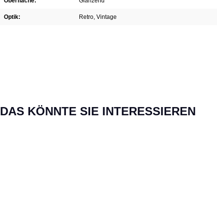
Oberfläche:
Glänzend
Optik:
Retro
, Vintage
Produktgalerie überspringen
DAS KÖNNTE SIE INTERESSIEREN