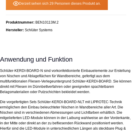
Derzeit sehen sich 29 Personen dieses Produkt an.
Produktnummer:
BEN10113M.2
Hersteller:
Schlüter Systems
Anwendung und Funktion
Schlüter-KERDI-BOARD-N sind vorkonfektionierte Einbauelemente zur Erstellung
von Nischen und Ablageflächen für Wandbereiche, gefertigt aus dem
multifunktionalen Fliesen-Verlegeuntergrund Schlüter-KERDI-BOARD. Sie können
direkt mit Fliesen im Dünnbettverfahren oder geeigneten spachtelbaren
Belagsmaterialien oder Putzschichten bekleidet werden.
Die vorgefertigten Sets Schlüter-KERDI-BOARD-NLT mit LIPROTEC-Technik
ermöglichen den Einbau beleuchteter Nischen in Wandbereiche aller Art. Die
Nischen sind in verschiedenen Abmessungen und Lichtfarben erhältlich. Die
mitgelieferten LED-Module können in der Laibung wahlweise an der Vorderkante,
in der Mitte oder direkt an der zu befliesenden Rückwand positioniert werden.
Hierfür sind die LED-Module in unterschiedlichen Längen als steckbare Plug &