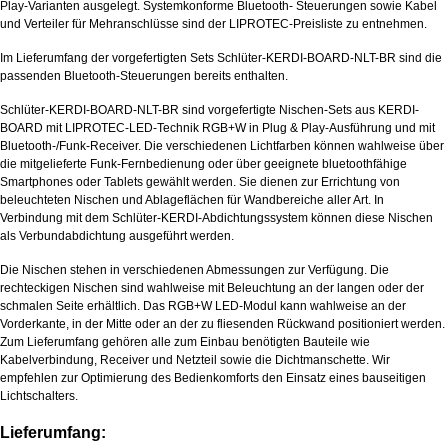
Play-Varianten ausgelegt. Systemkonforme Bluetooth- Steuerungen sowie Kabel
und Verteiler für Mehranschlüsse sind der LIPROTEC-Preisliste zu entnehmen.
Im Lieferumfang der vorgefertigten Sets Schlüter-KERDI-BOARD-NLT-BR sind die
passenden Bluetooth-Steuerungen bereits enthalten.
Schlüter-KERDI-BOARD-NLT-BR sind vorgefertigte Nischen-Sets aus KERDI-
BOARD mit LIPROTEC-LED-Technik RGB+W in Plug & Play-Ausführung und mit
Bluetooth-/Funk-Receiver. Die verschiedenen Lichtfarben können wahlweise über
die mitgelieferte Funk-Fernbedienung oder über geeignete bluetoothfähige
Smartphones oder Tablets gewählt werden. Sie dienen zur Errichtung von
beleuchteten Nischen und Ablageflächen für Wandbereiche aller Art. In
Verbindung mit dem Schlüter-KERDI-Abdichtungssystem können diese Nischen
als Verbundabdichtung ausgeführt werden.
Die Nischen stehen in verschiedenen Abmessungen zur Verfügung. Die
rechteckigen Nischen sind wahlweise mit Beleuchtung an der langen oder der
schmalen Seite erhältlich. Das RGB+W LED-Modul kann wahlweise an der
Vorderkante, in der Mitte oder an der zu fliesenden Rückwand positioniert werden.
Zum Lieferumfang gehören alle zum Einbau benötigten Bauteile wie
Kabelverbindung, Receiver und Netzteil sowie die Dichtmanschette. Wir
empfehlen zur Optimierung des Bedienkomforts den Einsatz eines bauseitigen
Lichtschalters.
Lieferumfang: