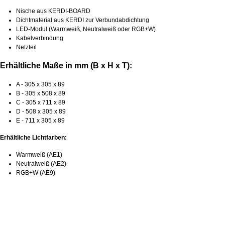
Nische aus KERDI-BOARD
Dichtmaterial aus KERDI zur Verbundabdichtung
LED-Modul (Warmweiß, Neutralweiß oder RGB+W)
Kabelverbindung
Netzteil
Erhältliche Maße in mm (B x H x T):
A - 305 x 305 x 89
B - 305 x 508 x 89
C - 305 x 711 x 89
D - 508 x 305 x 89
E - 711 x 305 x 89
Erhältliche Lichtfarben:
Warmweiß (AE1)
Neutralweiß (AE2)
RGB+W (AE9)