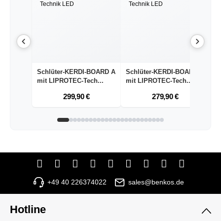
Schlüter-KERDI-BOARD A
Schlüter-KERDI-BOARD A
S
mit LIPROTEC-Tech...
mit LIPROTEC-Tech...
m
299,90 €
279,90 €
+49 40 226374022
sales@benkos.de
Hotline