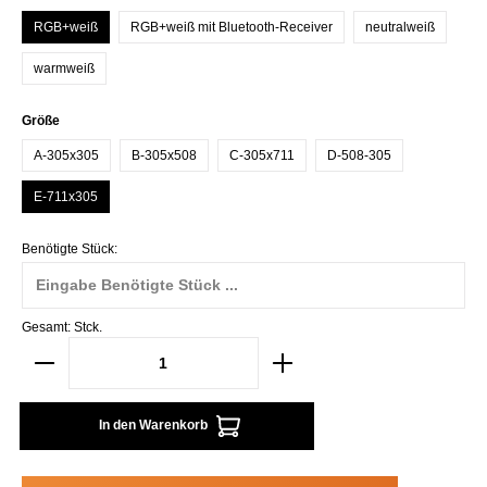
RGB+weiß
RGB+weiß mit Bluetooth-Receiver
neutralweiß
warmweiß
auswählen
Größe
A-305x305
B-305x508
C-305x711
D-508-305
E-711x305
Benötigte Stück:
Gesamt:
Stck.
In den Warenkorb