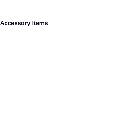
Produktgalerie überspringen
Accessory Items