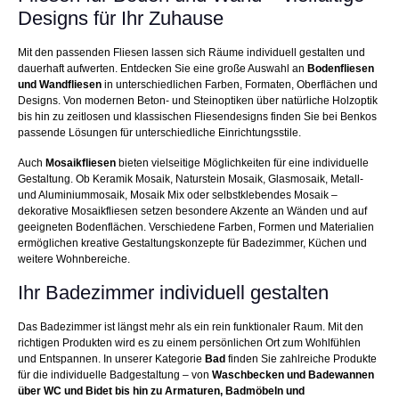
Designs für Ihr Zuhause
Mit den passenden Fliesen lassen sich Räume individuell gestalten und
dauerhaft aufwerten. Entdecken Sie eine große Auswahl an
Bodenfliesen
und Wandfliesen
in unterschiedlichen Farben, Formaten, Oberflächen und
Designs. Von modernen Beton- und Steinoptiken über natürliche Holzoptik
bis hin zu zeitlosen und klassischen Fliesendesigns finden Sie bei Benkos
passende Lösungen für unterschiedliche Einrichtungsstile.
Auch
Mosaikfliesen
bieten vielseitige Möglichkeiten für eine individuelle
Gestaltung. Ob Keramik Mosaik, Naturstein Mosaik, Glasmosaik, Metall-
und Aluminiummosaik, Mosaik Mix oder selbstklebendes Mosaik –
dekorative Mosaikfliesen setzen besondere Akzente an Wänden und auf
geeigneten Bodenflächen. Verschiedene Farben, Formen und Materialien
ermöglichen kreative Gestaltungskonzepte für Badezimmer, Küchen und
weitere Wohnbereiche.
Ihr Badezimmer individuell gestalten
Das Badezimmer ist längst mehr als ein rein funktionaler Raum. Mit den
richtigen Produkten wird es zu einem persönlichen Ort zum Wohlfühlen
und Entspannen. In unserer Kategorie
Bad
finden Sie zahlreiche Produkte
für die individuelle Badgestaltung – von
Waschbecken und Badewannen
über WC und Bidet bis hin zu Armaturen, Badmöbeln und