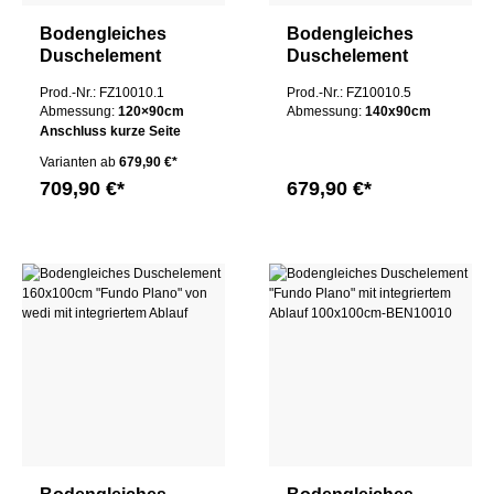
Bodengleiches
Bodengleiches
Duschelement
Duschelement
120x90cm
140x90cm "Fundo
Prod.-Nr.: FZ10010.1
Prod.-Nr.: FZ10010.5
Anschluss kurze
Plano" von wedi mit
Abmessung:
120×90cm
Abmessung:
140x90cm
Seite "Fundo
integriertem Ablauf
Anschluss kurze Seite
Plano" von wedi mit
Varianten ab
679,90 €*
integriertem Ablauf
709,90 €*
679,90 €*