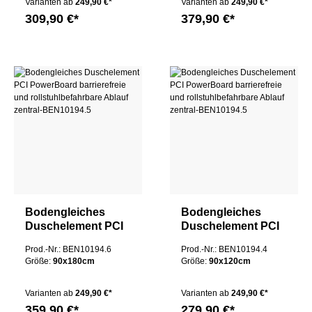
Varianten ab
249,90 €*
Varianten ab
249,90 €*
309,90 €*
379,90 €*
Bodengleiches
Bodengleiches
Duschelement PCI
Duschelement PCI
PowerBoard
PowerBoard
Prod.-Nr.: BEN10194.6
Prod.-Nr.: BEN10194.4
barrierefreie und
barrierefreie und
Größe:
90x180cm
Größe:
90x120cm
rollstuhlbefahrbare
rollstuhlbefahrbare
Ablauf zentral
Ablauf zentral
Varianten ab
249,90 €*
Varianten ab
249,90 €*
359,90 €*
279,90 €*