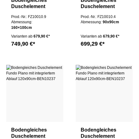
Bodengleiches
Bodengleiches
Duschelement
Duschelement
160x100cm "Fundo
90x90cm "Fundo
Prod.-Nr.: FZ10010.9
Prod.-Nr.: FZ10010.4
Plano" von wedi mit
Plano" von wedi mit
Abmessung:
Abmessung:
90x90cm
integriertem Ablauf
integriertem Ablauf
160×100cm
Varianten ab
679,90 €*
Varianten ab
679,90 €*
749,90 €*
699,29 €*
Bodengleiches
Bodengleiches
Duschelement
Duschelement