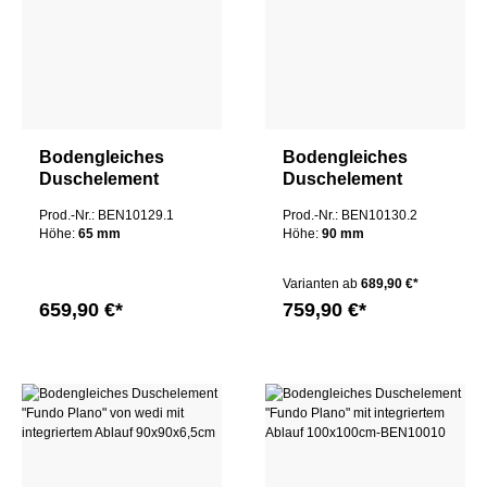
Bodengleiches
Bodengleiches
Duschelement
Duschelement
Fundo Plano mit
"Fundo Plano" mit
Prod.-Nr.: BEN10129.1
Prod.-Nr.: BEN10130.2
integriertem Ablauf
integriertem Ablauf
Höhe:
65 mm
Höhe:
90 mm
140x90x6,5cm
160x100x9cm
Varianten ab
689,90 €*
659,90 €*
759,90 €*