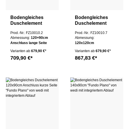
Bodengleiches
Bodengleiches
Duschelement
Duschelement
120×90cm
120x120cm "Fundo
Prod.-Nr.: FZ10010.2
Prod.-Nr.: FZ10010.7
Anschluss lange
Plano" von wedi mit
Abmessung:
120×90cm
Abmessung:
Seite "Fundo
integriertem Ablauf
Anschluss lange Seite
120x120cm
Plano" von wedi mit
Varianten ab
679,90 €*
Varianten ab
679,90 €*
integriertem Ablauf
709,90 €*
867,83 €*