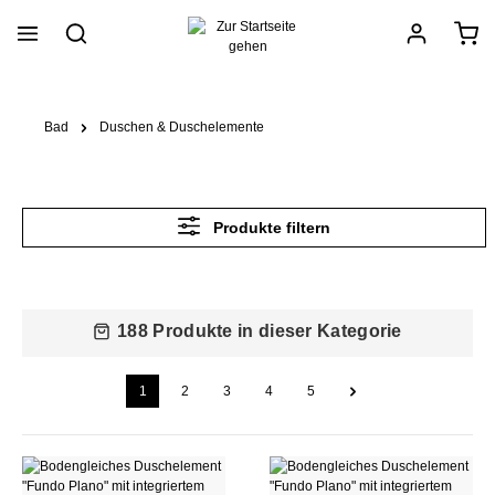
alt springen
Bad
Duschen & Duschelemente
Produkte filtern
188 Produkte in dieser Kategorie
1
2
3
4
5