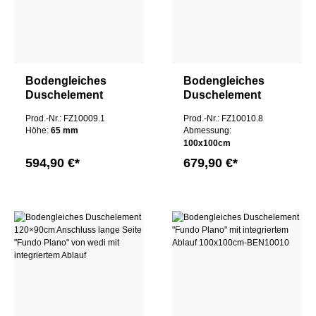
Bodengleiches
Bodengleiches
Duschelement
Duschelement
"Fundo Plano" von
100x100cm "Fundo
Prod.-Nr.: FZ10009.1
Prod.-Nr.: FZ10010.8
wedi mit
Plano" von wedi mit
Höhe:
65 mm
Abmessung:
integriertem Ablauf
integriertem Ablauf
100x100cm
90x90x6,5cm
594,90 €*
679,90 €*