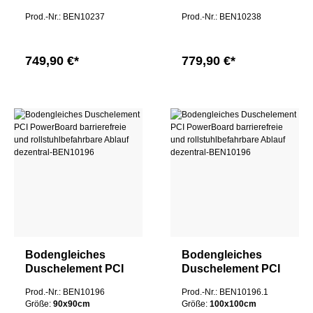
Fundo Plano mit
Fundo Plano mit
Prod.-Nr.: BEN10237
Prod.-Nr.: BEN10238
integriertem Ablauf
integriertem Ablauf
120x90cm
180x90
749,90 €*
779,90 €*
Bodengleiches
Bodengleiches
Duschelement PCI
Duschelement PCI
PowerBoard
PowerBoard
Prod.-Nr.: BEN10196
Prod.-Nr.: BEN10196.1
barrierefreie und
barrierefreie und
Größe:
90x90cm
Größe:
100x100cm
rollstuhlbefahrbare
rollstuhlbefahrbare