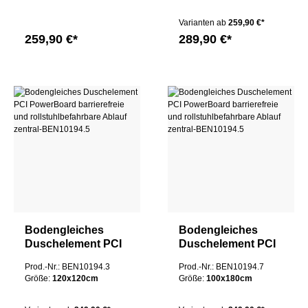
Ablauf dezentral
Ablauf dezentral
Varianten ab
259,90 €*
259,90 €*
289,90 €*
Bodengleiches
Bodengleiches
Duschelement PCI
Duschelement PCI
PowerBoard
PowerBoard
Prod.-Nr.: BEN10194.3
Prod.-Nr.: BEN10194.7
barrierefreie und
barrierefreie und
Größe:
120x120cm
Größe:
100x180cm
rollstuhlbefahrbare
rollstuhlbefahrbare
Ablauf zentral
Ablauf zentral