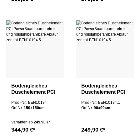
Bodengleiches
Bodengleiches
Duschelement PCI
Duschelement PCI
PowerBoard
PowerBoard
Prod.-Nr.: BEN10194
Prod.-Nr.: BEN10194.1
barrierefreie und
barrierefreie und
Größe:
150x150cm
Größe:
90x90cm
rollstuhlbefahrbare
rollstuhlbefahrbare
Ablauf zentral
Ablauf zentral
Varianten ab
249,90 €*
344,90 €*
249,90 €*