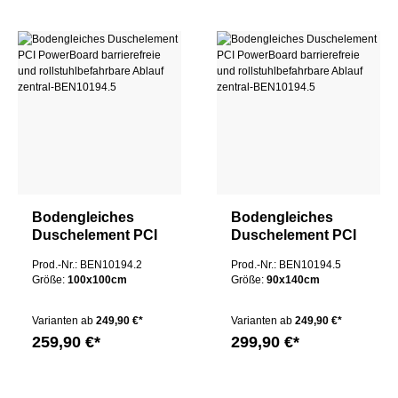
Bodengleiches
Bodengleiches
Duschelement PCI
Duschelement PCI
PowerBoard
PowerBoard
Prod.-Nr.: BEN10194.2
Prod.-Nr.: BEN10194.5
barrierefreie und
barrierefreie und
Größe:
100x100cm
Größe:
90x140cm
rollstuhlbefahrbare
rollstuhlbefahrbare
Ablauf zentral
Ablauf zentral
Varianten ab
249,90 €*
Varianten ab
249,90 €*
259,90 €*
299,90 €*