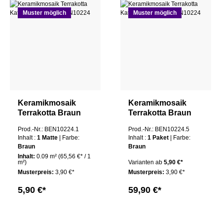
Muster möglich
Muster möglich
Keramikmosaik
Keramikmosaik
Terrakotta Braun
Terrakotta Braun
Mix Kathi
Mix Kathi
Prod.-Nr.: BEN10224.1
Prod.-Nr.: BEN10224.5
Mosaikfliese 1 Matte
Mosaikfliese 1
Inhalt :
1 Matte
| Farbe:
Inhalt :
1 Paket
| Farbe:
Paket
Braun
Braun
Inhalt:
0.09 m²
(65,56 €* / 1
m²)
Varianten ab
5,90 €*
Musterpreis:
3,90 €*
Musterpreis:
3,90 €*
5,90 €*
59,90 €*