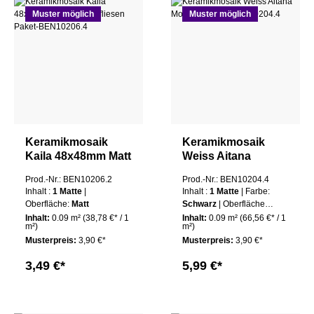
Muster möglich
Muster möglich
Keramikmosaik
Keramikmosaik
Kaila 48x48mm Matt
Weiss Aitana
Mosaikfliesen Matte
Mosaik 1 Matte
Prod.-Nr.: BEN10206.2
Prod.-Nr.: BEN10204.4
Inhalt :
1 Matte
|
Inhalt :
1 Matte
| Farbe:
Oberfläche:
Matt
Schwarz
| Oberfläche:
Matt
Inhalt:
0.09 m²
(38,78 €* / 1
Inhalt:
0.09 m²
(66,56 €* / 1
m²)
m²)
Musterpreis:
3,90 €*
Musterpreis:
3,90 €*
3,49 €*
5,99 €*