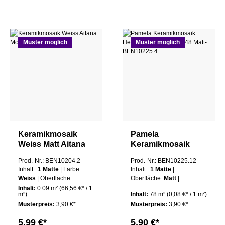
Muster möglich
Muster möglich
Keramikmosaik
Pamela
Weiss Matt Aitana
Keramikmosaik
Mosaik 1 Matte
Hexagon
Prod.-Nr.: BEN10204.2
Prod.-Nr.: BEN10225.12
Mosaikfliese 48 Matt
Inhalt :
1 Matte
| Farbe:
Inhalt :
1 Matte
|
Weiss
| Oberfläche:
Oberfläche:
Matt
|
Matt
Steinbreite:
4,8 cm
Inhalt:
0.09 m²
(66,56 €* / 1
m²)
Inhalt:
78 m²
(0,08 €* / 1 m²)
Musterpreis:
3,90 €*
Musterpreis:
3,90 €*
5,99 €*
5,90 €*