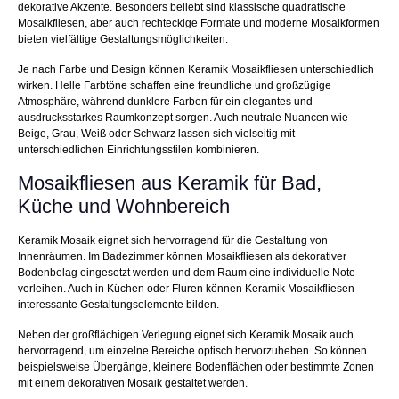
dekorative Akzente. Besonders beliebt sind klassische quadratische
Mosaikfliesen, aber auch rechteckige Formate und moderne Mosaikformen
bieten vielfältige Gestaltungsmöglichkeiten.
Je nach Farbe und Design können Keramik Mosaikfliesen unterschiedlich
wirken. Helle Farbtöne schaffen eine freundliche und großzügige
Atmosphäre, während dunklere Farben für ein elegantes und
ausdrucksstarkes Raumkonzept sorgen. Auch neutrale Nuancen wie
Beige, Grau, Weiß oder Schwarz lassen sich vielseitig mit
unterschiedlichen Einrichtungsstilen kombinieren.
Mosaikfliesen aus Keramik für Bad,
Küche und Wohnbereich
Keramik Mosaik eignet sich hervorragend für die Gestaltung von
Innenräumen. Im Badezimmer können Mosaikfliesen als dekorativer
Bodenbelag eingesetzt werden und dem Raum eine individuelle Note
verleihen. Auch in Küchen oder Fluren können Keramik Mosaikfliesen
interessante Gestaltungselemente bilden.
Neben der großflächigen Verlegung eignet sich Keramik Mosaik auch
hervorragend, um einzelne Bereiche optisch hervorzuheben. So können
beispielsweise Übergänge, kleinere Bodenflächen oder bestimmte Zonen
mit einem dekorativen Mosaik gestaltet werden.