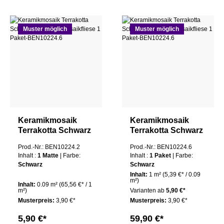
Muster möglich
Muster möglich
Keramikmosaik
Keramikmosaik
Terrakotta Schwarz
Terrakotta Schwarz
mix Kathi
Mix Kathi
Prod.-Nr.: BEN10224.2
Prod.-Nr.: BEN10224.6
Mosaikfliese 1 Matte
Mosaikfliese 1
Inhalt :
1 Matte
| Farbe:
Inhalt :
1 Paket
| Farbe:
Paket
Schwarz
Schwarz
Inhalt:
1 m²
(5,39 €* / 0.09
m²)
Inhalt:
0.09 m²
(65,56 €* / 1
m²)
Varianten ab
5,90 €*
Musterpreis:
3,90 €*
Musterpreis:
3,90 €*
5,90 €*
59,90 €*