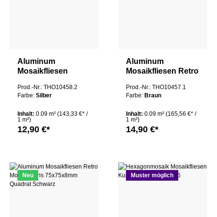
Aluminum
Aluminum
Mosaikfliesen
Mosaikfliesen Retro
Marseille Silber
Mosaik Paris
Prod.-Nr.: THO10458.2
Prod.-Nr.: THO10457.1
48x48x8mm
75x75x8mm
Farbe:
Silber
Farbe:
Braun
Hexagon
Quadrat Braun
Inhalt:
0.09 m²
(143,33 €* /
Inhalt:
0.09 m²
(165,56 €* /
1 m²)
1 m²)
12,90 €*
14,90 €*
Neu
Muster möglich