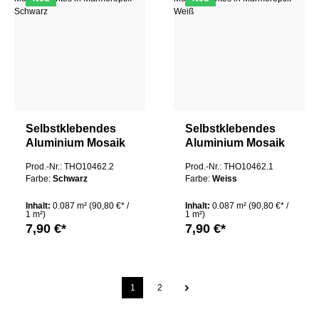
Selbstklebendes
Selbstklebendes
Aluminium Mosaik
Aluminium Mosaik
Nantes in
Nantes in
Prod.-Nr.: THO10462.2
Prod.-Nr.: THO10462.1
Marmoroptik
Marmoroptik Weiß
Farbe:
Schwarz
Farbe:
Weiss
Schwarz
Inhalt:
0.087 m²
(90,80 €* /
Inhalt:
0.087 m²
(90,80 €* /
1 m²)
1 m²)
7,90 €*
7,90 €*
1
2