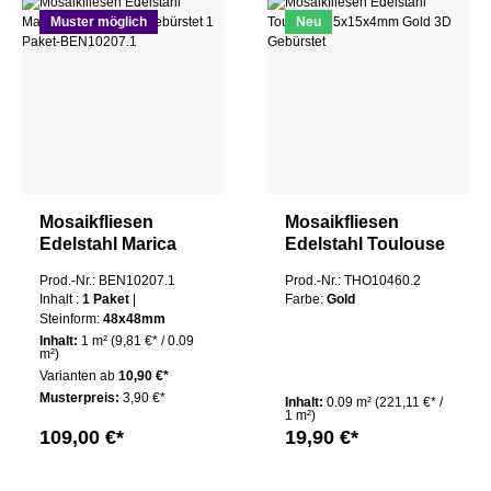
Muster möglich
Neu
Mosaikfliesen
Mosaikfliesen
Edelstahl Marica
Edelstahl Toulouse
48x48 Silber
15x15x4mm Gold
Prod.-Nr.: BEN10207.1
Prod.-Nr.: THO10460.2
Gebürstet 1 Paket
3D Gebürstet
Inhalt :
1 Paket
|
Farbe:
Gold
Steinform:
48x48mm
Inhalt:
1 m²
(9,81 €* / 0.09
m²)
Varianten ab
10,90 €*
Musterpreis:
3,90 €*
Inhalt:
0.09 m²
(221,11 €* /
1 m²)
109,00 €*
19,90 €*