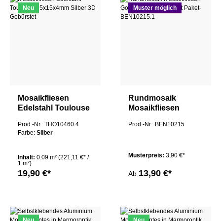
Neu
Muster möglich
Mosaikfliesen
Rundmosaik
Edelstahl Toulouse
Mosaikfliesen
15x15x4mm Silber
Kupfer Maleen
Prod.-Nr.: THO10460.4
Prod.-Nr.: BEN10215
3D Gebürstet
Gebürstet
Farbe:
Silber
Musterpreis:
3,90 €*
Inhalt:
0.09 m²
(221,11 €* /
1 m²)
19,90 €*
13,90 €*
Ab
Neu
Neu