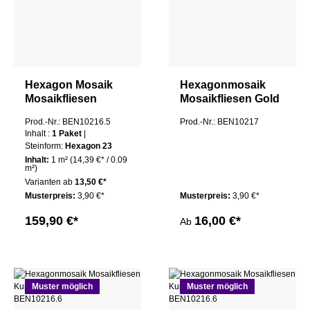
Hexagon Mosaik
Hexagonmosaik
Mosaikfliesen
Mosaikfliesen Gold
Kupfer 23 Mali
Marcia Gebürstet
Prod.-Nr.: BEN10216.5
Prod.-Nr.: BEN10217
Paket
Inhalt :
1 Paket
|
Steinform:
Hexagon 23
Inhalt:
1 m²
(14,39 €* / 0.09
m²)
Varianten ab
13,50 €*
Musterpreis:
3,90 €*
Musterpreis:
3,90 €*
159,90 €*
16,00 €*
Ab
Muster möglich
Muster möglich