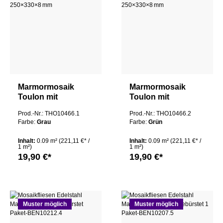
Marmormosaik
Marmormosaik
Toulon mit
Toulon mit
Aluminium
Aluminium
Prod.-Nr.: THO10466.1
Prod.-Nr.: THO10466.2
Hexagon‑Design
Hexagon‑Design
Farbe:
Grau
Farbe:
Grün
Grau
Grün
250×330×8 mm
250×330×8 mm
Inhalt:
0.09 m²
(221,11 €* /
Inhalt:
0.09 m²
(221,11 €* /
1 m²)
1 m²)
19,90 €*
19,90 €*
Muster möglich
Muster möglich