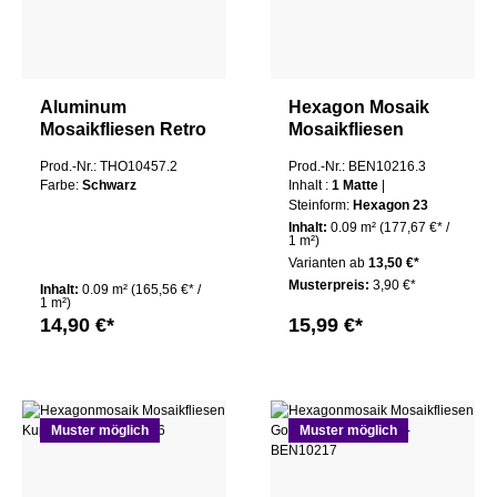
Aluminum
Hexagon Mosaik
Mosaikfliesen Retro
Mosaikfliesen
Mosaik Paris
Kupfer 23 Mali
Prod.-Nr.: THO10457.2
Prod.-Nr.: BEN10216.3
75x75x8mm
Matte
Farbe:
Schwarz
Inhalt :
1 Matte
|
Quadrat Schwarz
Steinform:
Hexagon 23
Inhalt:
0.09 m²
(177,67 €* /
1 m²)
Varianten ab
13,50 €*
Musterpreis:
3,90 €*
Inhalt:
0.09 m²
(165,56 €* /
1 m²)
14,90 €*
15,99 €*
Muster möglich
Muster möglich