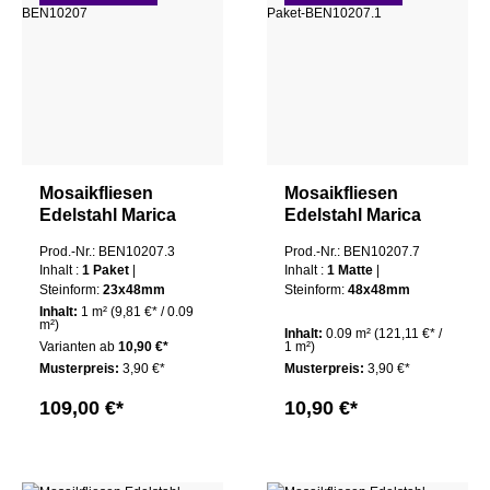
Mosaikfliesen
Mosaikfliesen
Edelstahl Marica
Edelstahl Marica
23x48 Silber
48x48 Silber
Prod.-Nr.: BEN10207.3
Prod.-Nr.: BEN10207.7
Gebürstet 1 Paket
Gebürstet 1 Matte
Inhalt :
1 Paket
|
Inhalt :
1 Matte
|
Steinform:
23x48mm
Steinform:
48x48mm
Inhalt:
1 m²
(9,81 €* / 0.09
m²)
Inhalt:
0.09 m²
(121,11 €* /
Varianten ab
10,90 €*
1 m²)
Musterpreis:
3,90 €*
Musterpreis:
3,90 €*
109,00 €*
10,90 €*