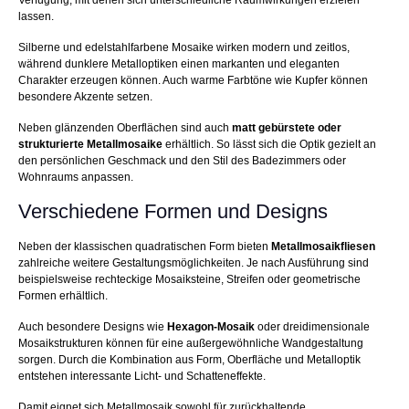
Verfügung, mit denen sich unterschiedliche Raumwirkungen erzielen
lassen.
Silberne und edelstahlfarbene Mosaike wirken modern und zeitlos,
während dunklere Metalloptiken einen markanten und eleganten
Charakter erzeugen können. Auch warme Farbtöne wie Kupfer können
besondere Akzente setzen.
Neben glänzenden Oberflächen sind auch
matt gebürstete oder
strukturierte Metallmosaike
erhältlich. So lässt sich die Optik gezielt an
den persönlichen Geschmack und den Stil des Badezimmers oder
Wohnraums anpassen.
Verschiedene Formen und Designs
Neben der klassischen quadratischen Form bieten
Metallmosaikfliesen
zahlreiche weitere Gestaltungsmöglichkeiten. Je nach Ausführung sind
beispielsweise rechteckige Mosaiksteine, Streifen oder geometrische
Formen erhältlich.
Auch besondere Designs wie
Hexagon-Mosaik
oder dreidimensionale
Mosaikstrukturen können für eine außergewöhnliche Wandgestaltung
sorgen. Durch die Kombination aus Form, Oberfläche und Metalloptik
entstehen interessante Licht- und Schatteneffekte.
Damit eignet sich Metallmosaik sowohl für zurückhaltende