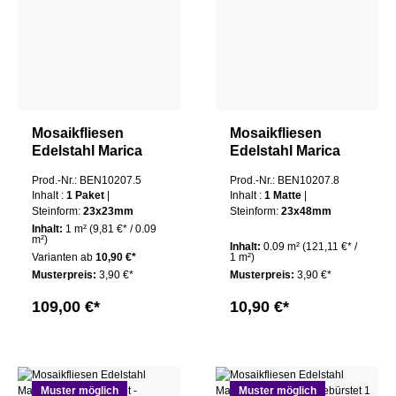
Mosaikfliesen
Mosaikfliesen
Edelstahl Marica
Edelstahl Marica
23x23 Silber
23x48 Silber
Prod.-Nr.: BEN10207.5
Prod.-Nr.: BEN10207.8
Gebürstet 1 Paket
Gebürstet 1 Matte
Inhalt :
1 Paket
|
Inhalt :
1 Matte
|
Steinform:
23x23mm
Steinform:
23x48mm
Inhalt:
1 m²
(9,81 €* / 0.09
m²)
Inhalt:
0.09 m²
(121,11 €* /
Varianten ab
10,90 €*
1 m²)
Musterpreis:
3,90 €*
Musterpreis:
3,90 €*
109,00 €*
10,90 €*
Muster möglich
Muster möglich