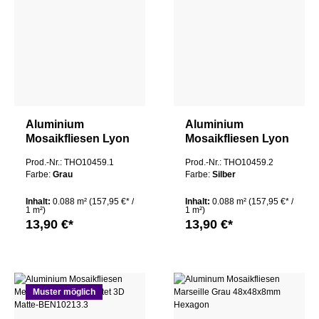
Aluminium
Aluminium
Mosaikfliesen Lyon
Mosaikfliesen Lyon
Fischschuppen
Fischschuppen
Prod.-Nr.: THO10459.1
Prod.-Nr.: THO10459.2
Branzo Mix
Branzo Silber Mix
Farbe:
Grau
Farbe:
Silber
Inhalt:
0.088 m²
(157,95 €* /
Inhalt:
0.088 m²
(157,95 €* /
1 m²)
1 m²)
13,90 €*
13,90 €*
Muster möglich