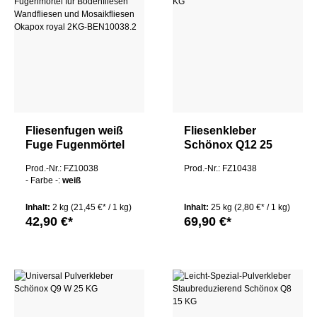
Fliesenfugen weiß
Fliesenkleber
Fuge Fugenmörtel
Schönox Q12 25
für Bodenfliesen
KG
Prod.-Nr.: FZ10038
Prod.-Nr.: FZ10438
Wandfliesen und
- Farbe -:
weiß
Mosaikfliesen
Okapox royal - 2KG
Inhalt:
2 kg
(21,45 €* / 1 kg)
Inhalt:
25 kg
(2,80 €* / 1 kg)
42,90 €*
69,90 €*