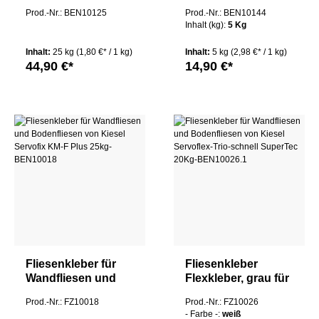
Carrament grau für
Klebemörtel grau
Prod.-Nr.: BEN10125
Prod.-Nr.: BEN10144
Naturstein- und
für Steingut- und
Inhalt (kg):
5 Kg
Feinsteinzeugbeläg
Steinzeugbeläge
e 25Kg
Inhalt:
25 kg
(1,80 €* / 1 kg)
Inhalt:
5 kg
(2,98 €* / 1 kg)
44,90 €*
14,90 €*
Fliesenkleber für
Fliesenkleber
Wandfliesen und
Flexkleber, grau für
Bodenfliesen von
Wandfliesen und
Prod.-Nr.: FZ10018
Prod.-Nr.: FZ10026
Kiesel Servofix KM-
Bodenfliesen von
- Farbe -:
weiß