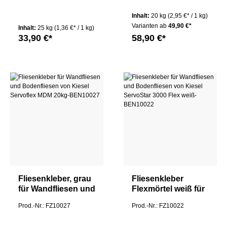
F Plus 25kg
Kiesel Servoflex-
Trio-schnell
Inhalt:
20 kg
(2,95 €* / 1 kg)
SuperTec 20Kg
Varianten ab
49,90 €*
Inhalt:
25 kg
(1,36 €* / 1 kg)
33,90 €*
58,90 €*
Fliesenkleber, grau
Fliesenkleber
für Wandfliesen und
Flexmörtel weiß für
Bodenfliesen von
Wandfliesen und
Prod.-Nr.: FZ10027
Prod.-Nr.: FZ10022
Kiesel Servoflex
Bodenfliesen von
MDM 20kg
Kiesel ServoStar