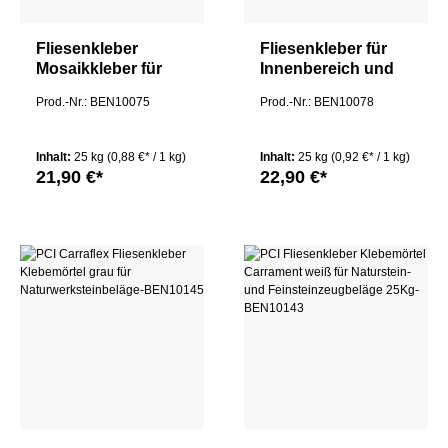
Fliesenkleber
Fliesenkleber für
Mosaikkleber für
Innenbereich und
Innenbereich und
Außenbereich, an
Prod.-Nr.: BEN10075
Prod.-Nr.: BEN10078
Außenbereich, an
Wand und Boden
Wand und Boden
TREVI EXTRA 25Kg
Trevi Pro Extra
Inhalt:
25 kg
(0,88 €* / 1 kg)
Inhalt:
25 kg
(0,92 €* / 1 kg)
25Kg
21,90 €*
22,90 €*