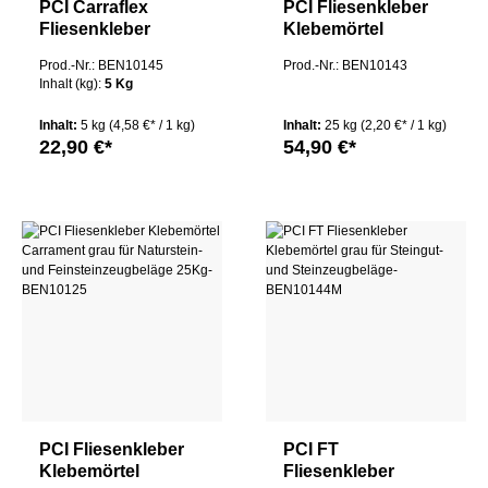
PCI Carraflex
PCI Fliesenkleber
Fliesenkleber
Klebemörtel
Klebemörtel grau
Carrament weiß für
Prod.-Nr.: BEN10145
Prod.-Nr.: BEN10143
für
Naturstein- und
Inhalt (kg):
5 Kg
Naturwerksteinbelä
Feinsteinzeugbeläg
ge
e 25Kg
Inhalt:
5 kg
(4,58 €* / 1 kg)
Inhalt:
25 kg
(2,20 €* / 1 kg)
22,90 €*
54,90 €*
PCI Fliesenkleber
PCI FT
Klebemörtel
Fliesenkleber