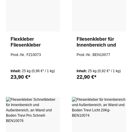
Flexkleber
Fliesenkleber für
Fliesenkleber
Innenbereich und
flexibel grau Wand
Außenbereich, an
Prod.-Nr.: FZ10073
Prod.-Nr.: BEN10077
& Boden,
Wand und Boden
innen/außen Trevi
Trevi TREVI EASY
Pro Easy 25Kg
25Kg
Inhalt:
25 kg
(0,96 €* / 1 kg)
Inhalt:
25 kg
(0,92 €* / 1 kg)
23,90 €*
22,90 €*