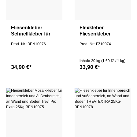
Fliesenkleber
Flexkleber
Schnellkleber für
Fliesenkleber
Innenbereich und
flexibel grau Wand
Prod.-Nr.: BEN10076
Prod.-Nr.: FZ10074
Außenbereich, an
& Boden,
Wand und Boden
innen/außen Trevi
Trevi Pro Schnell
Licht 20Kg
Inhalt:
20 kg
(1,69 €* / 1 kg)
34,90 €*
33,90 €*