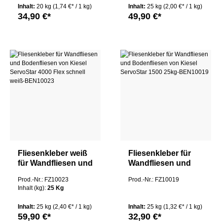
3000 Flex weiß
Inhalt:
20 kg
(1,74 €* / 1 kg)
Inhalt:
25 kg
(2,00 €* / 1 kg)
34,90 €*
49,90 €*
Fliesenkleber weiß
Fliesenkleber für
für Wandfliesen und
Wandfliesen und
Bodenfliesen von
Bodenfliesen von
Prod.-Nr.: FZ10023
Prod.-Nr.: FZ10019
Kiesel ServoStar
Kiesel ServoStar
Inhalt (kg):
25 Kg
4000 Flex schnell
1500 25kg
Inhalt:
25 kg
(2,40 €* / 1 kg)
Inhalt:
25 kg
(1,32 €* / 1 kg)
59,90 €*
32,90 €*