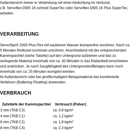
Außenbereich immer in Verbindung mit einer Abdichtung im Verbund,
z.B. Servoflex DMS 1K-schnell SuperTec oder Servoflex DMS 1K Plus SuperTec,
arbeiten.
VERARBEITUNG
ServoStar® 2000 Plus Flex mit sauberem Wasser klumpenfrei anrühren. Nach ca.
5 Minuten Reifezeit nochmals umrühren. Anschließend mit der entsprechenden
Kammspachtel (siehe Tabelle) auf den Untergrund aufziehen und das zu
verlegende Material innerhalb von ca. 30 Minuten in das Kleberbett einschieben
und andrücken. Je nach Saugfähigkeit des Untergrundes/Belages kann noch
innerhalb von ca. 25 Minuten korrigiert werden.
Im Außenbereich oder bei großformatigem Belagsmaterial das kombinierte
Verfahren (Buttering-Floating) anwenden.
VERBRAUCH
Zahntiefe der Kammspachtel
Verbrauch (Pulver)
3 mm (TKB C3)
ca. 0,9 kg/m²
4 mm (TKB C1)
ca. 1,2 kg/m²
6 mm (TKB C2)
ca. 1,8 kg/m²
8 mm (TKB C4)
ca. 2,3 kg/m²