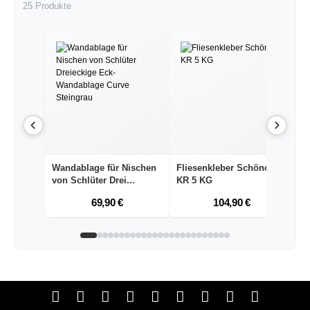
25 Produkte
Wandablage für Nischen
Fliesenkleber Schönox
Fl
von Schlüter Drei...
KR 5 KG
W
Bo
69,90 €
104,90 €