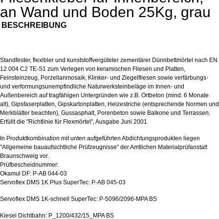
an Wand und Boden 25Kg, grau
BESCHREIBUNG
Standfester, flexibler und kunststoffvergüteter zementärer Dünnbettmörtel nach EN
12 004 C2 TE-S1 zum Verlegen von keramischen Fliesen und Platten,
Feinsteinzeug, Porzellanmosaik, Klinker- und Ziegelfliesen sowie verfärbungs-
und verformungsunempfindliche Naturwerksteinbeläge im Innen- und
Außenbereich auf tragfähigen Untergründen wie z.B. Ortbeton (mind. 6 Monate
alt), Gipsfaserplatten, Gipskartonplatten, Heizestriche (entsprechende Normen und
Merkblätter beachten), Gussasphalt, Porenbeton sowie Balkone und Terrassen.
Erfüllt die "Richtlinie für Flexmörtel", Ausgabe Juni 2001
In Produktkombination mit unten aufgeführten Abdichtungsprodukten liegen
"Allgemeine bauaufsichtliche Prüfzeugnisse" der Amtlichen Materialprüfanstalt
Braunschweig vor.
Prüfbescheidnummer:
Okamul DF: P-AB 044-03
Servoflex DMS 1K Plus SuperTec: P-AB 045-03
Servoflex DMS 1K-schnell SuperTec: P-5096/2096-MPA BS
Kiesel Dichtbahn: P_1200/432/15_MPA BS