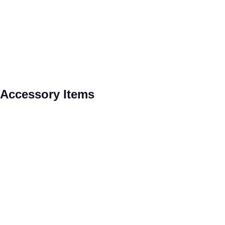
Produktgalerie überspringen
Accessory Items