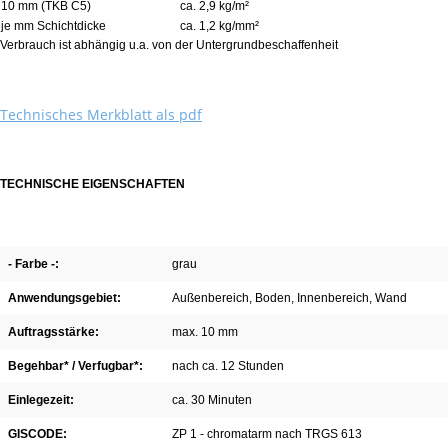
10 mm (TKB C5)
ca. 2,9 kg/m²
je mm Schichtdicke
ca. 1,2 kg/mm²
Verbrauch ist abhängig u.a. von der Untergrundbeschaffenheit
Technisches Merkblatt als pdf
TECHNISCHE EIGENSCHAFTEN
- Farbe -:
grau
Anwendungsgebiet:
Außenbereich
, Boden
, Innenbereich
, Wand
Auftragsstärke:
max. 10 mm
Begehbar* / Verfugbar*:
nach ca. 12 Stunden
Einlegezeit:
ca. 30 Minuten
GISCODE:
ZP 1 - chromatarm nach TRGS 613